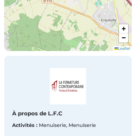
+
−
Leaflet
À propos de
L.F.C
Activité
s
:
Menuiserie
, Menuiserie